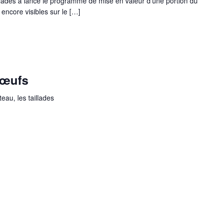
lades a lancé le programme de mise en valeur d'une portion du
 encore visibles sur le […]
 œufs
eau, les taillades