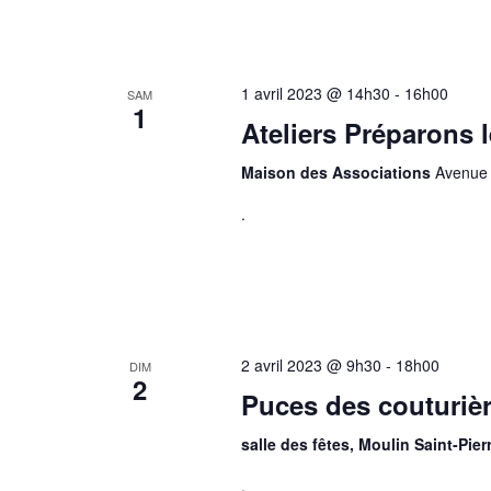
d
e
v
1 avril 2023 @ 14h30
-
16h00
SAM
1
Ateliers Préparons l
u
Maison des Associations
Avenue 
e
.
s
É
v
è
2 avril 2023 @ 9h30
-
18h00
DIM
n
2
Puces des couturière
e
salle des fêtes, Moulin Saint-Pier
m
.