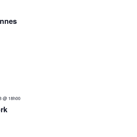
ennes
23 @ 18h00
rk