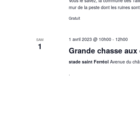
e
Vous le savez, la commune des Tail
mur de la peste dont les ruines sont
t
Gratuit
n
a
1 avril 2023 @ 10h00
-
12h00
SAM
1
v
Grande chasse aux
i
stade saint Ferréol
Avenue du chât
g
.
a
t
i
o
n