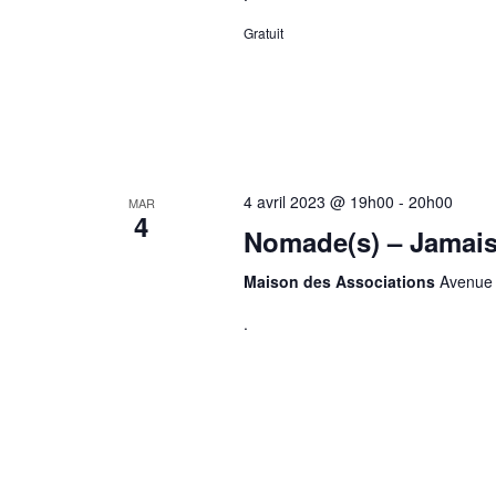
e
Gratuit
n
t
s
4 avril 2023 @ 19h00
-
20h00
MAR
4
Nomade(s) – Jamais
Maison des Associations
Avenue 
.