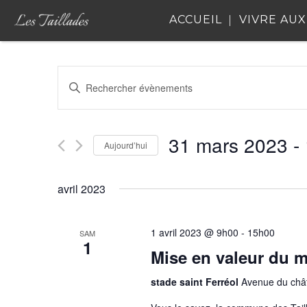
ACCUEIL
VIVRE AUX
R
Saisir
e
mot-
clé.
c
Rechercher
31 mars 2023
 - 
Aujourd’hui
Évènements
h
par
Sélectionnez
e
mot-
une
avril 2023
clé.
date.
r
c
1 avril 2023 @ 9h00
-
15h00
SAM
1
Mise en valeur du m
h
e
stade saint Ferréol
Avenue du chât