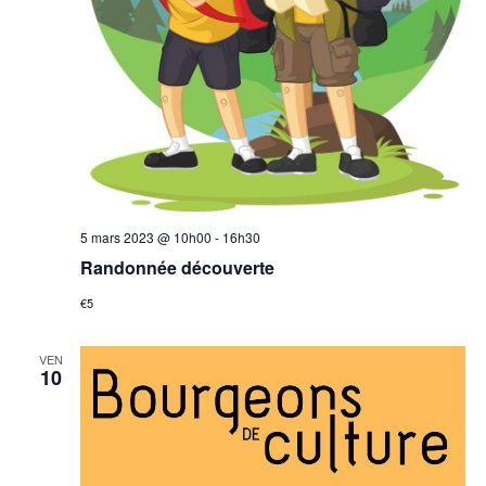
5 mars 2023 @ 10h00
-
16h30
Randonnée découverte
€5
VEN
10