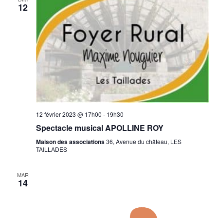
12
e
v
u
e
s
É
12 février 2023 @ 17h00
-
19h30
v
Spectacle musical APOLLINE ROY
è
Maison des associations
36, Avenue du château, LES
TAILLADES
n
e
MAR
14
m
e