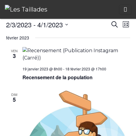
R
N
2/3/2023
 - 
4/1/2023
Recherch
Liste
a
Sélectionnez
e
février 2023
une
v
c
date.
VEN
i
3
h
g
e
19 janvier 2023 @ 8h00
-
18 février 2023 @ 17h00
a
Recensement de la population
r
t
c
i
DIM
5
o
h
n
e
d
e
e