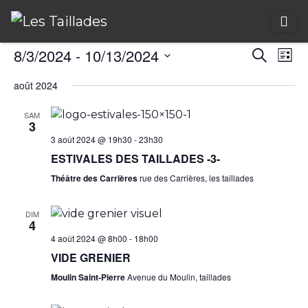
R
N
8/3/2024
 - 
10/13/2024
Recherch
Liste
a
Sélectionnez
e
août 2024
une
v
c
date.
SAM
i
3
h
3 août 2024 @ 19h30
-
23h30
g
e
ESTIVALES DES TAILLADES -3-
a
Théâtre des Carrières
rue des Carrières, les taillades
r
t
c
i
DIM
4
o
h
4 août 2024 @ 8h00
-
18h00
n
VIDE GRENIER
e
d
Moulin Saint-Pierre
Avenue du Moulin, taillades
e
e