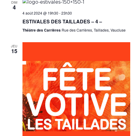
t
DIM
4
v
n
4 août 2024 @ 19h30
-
23h30
u
ESTIVALES DES TAILLADES – 4 –
a
e
Théâtre des Carrières
Rue des Carrières, Taillades, Vaucluse
v
s
JEU
é
i
15
v
g
è
a
n
t
e
i
m
o
e
n
n
t
d