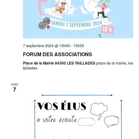
n
t
s
7 septembre 2024 @ 10h00
-
13h00
FORUM DES ASSOCIATIONS
Place de la Mairie 84300 LES TAILLADES
place de la mairie, les
taillades
SAM
7