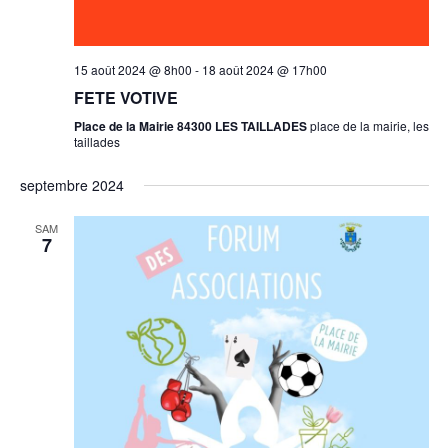
e
v
15 août 2024 @ 8h00
-
18 août 2024 @ 17h00
u
FETE VOTIVE
Place de la Mairie 84300 LES TAILLADES
place de la mairie, les
e
taillades
s
septembre 2024
É
SAM
v
7
è
n
e
m
e