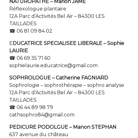
NATUROPATHE – Marion JAME
Réflexologue plantaire
12A Parc d’Activités Bel Air – 84300 LES
TAILLADES
☎ 06 81 09 84 02
E
DUCATRICE SPECIALISEE LIBERALE – Sophie
LAURIE
☎ 06 69 35 71 60
sophielaurie.educatrice@gmail.com
SOPHROLOGUE – Catherine FAGNIARD
Sophrologie – sophrothérapie – sophro analyse
12A Parc d’Activités Bel Air – 84300 LES
TAILLADES
☎ 06 44 89 98 79
cathsophro84@gmail.com
PEDICURE PODOLGUE – Manon STEPHAN
637 avenue du château