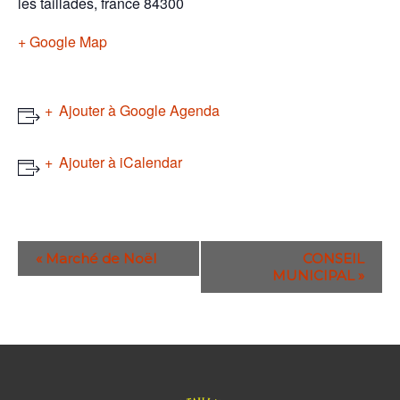
les taillades
,
france
84300
+ Google Map
Ajouter à Google Agenda
Ajouter à iCalendar
N
«
Marché de Noël
CONSEIL
MUNICIPAL
»
a
v
i
g