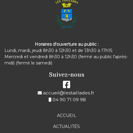
a
t
i
o
n
Horaires d'ouverture au public :
é
Lundi, mardi, jeudi 8h30 à 12h30 et de 13h30 à 17h15
Mercredi et vendredi 8h30 à 12h30 (fermé au public l'après-
v
midi) (fermé le samedi)
è
Suivez-nous
n
e
accueil@lestaillades.fr
m
04 90 71 09 98
e
n
ACCUEIL
t
ACTUALITÉS